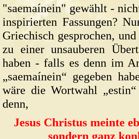
"saemaínein" gewählt - nicht
inspirierten Fassungen? Nu
Griechisch gesprochen, und
zu einer unsauberen Übertr
haben - falls es denn im A
„saemaínein“ gegeben habe
wäre die Wortwahl „estin“ 
denn,
Jesus Christus meinte eb
sondern ganz konk