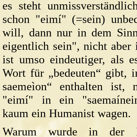
es steht unmissverständlic
schon "eimí" (=sein) unbed
will, dann nur in dem Sinn
eigentlich sein", nicht abe
ist umso eindeutiger, als 
Wort für „bedeuten“ gibt, 
saemeìon“ enthalten ist, 
"eimí" in ein "saemaínei
kaum ein Humanist wagen.
Warum wurde in der In